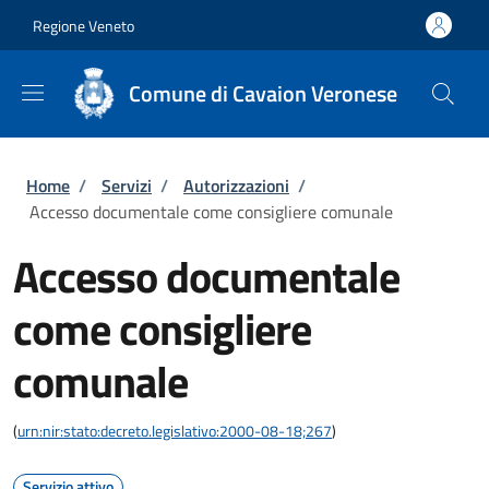
Salta al contenuto principale
Skip to footer content
Regione Veneto
Comune di Cavaion Veronese
Briciole di pane
Home
/
Servizi
/
Autorizzazioni
/
Accesso documentale come consigliere comunale
Accesso documentale
come consigliere
comunale
(
urn:nir:stato:decreto.legislativo:2000-08-18;267
)
Servizio attivo