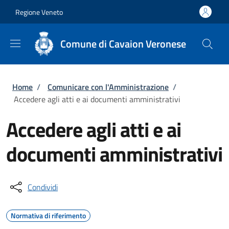
Salta al contenuto principale
Skip to footer content
Regione Veneto
Comune di Cavaion Veronese
Briciole di pane
Home
/
Comunicare con l'Amministrazione
/
Accedere agli atti e ai documenti amministrativi
Accedere agli atti e ai
documenti amministrativi
Condividi
Normativa di riferimento