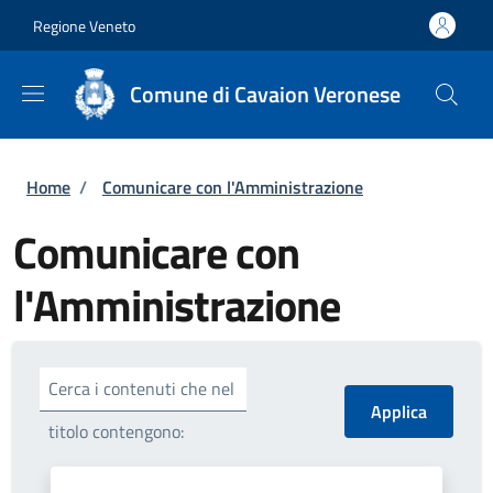
Salta al contenuto principale
Skip to footer content
Regione Veneto
Comune di Cavaion Veronese
Briciole di pane
Home
/
Comunicare con l'Amministrazione
Comunicare con
l'Amministrazione
Cerca i contenuti che nel
titolo contengono: