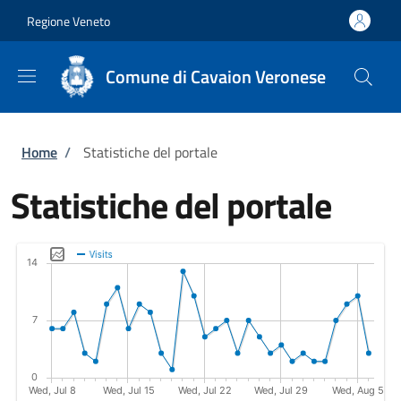
Salta al contenuto principale
Skip to footer content
Regione Veneto
Comune di Cavaion Veronese
Briciole di pane
Home
/
Statistiche del portale
Statistiche del portale