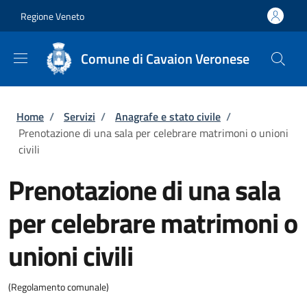
Salta al contenuto principale
Skip to footer content
Regione Veneto
Comune di Cavaion Veronese
Briciole di pane
Home
/
Servizi
/
Anagrafe e stato civile
/
Prenotazione di una sala per celebrare matrimoni o unioni
civili
Prenotazione di una sala
per celebrare matrimoni o
unioni civili
(Regolamento comunale)