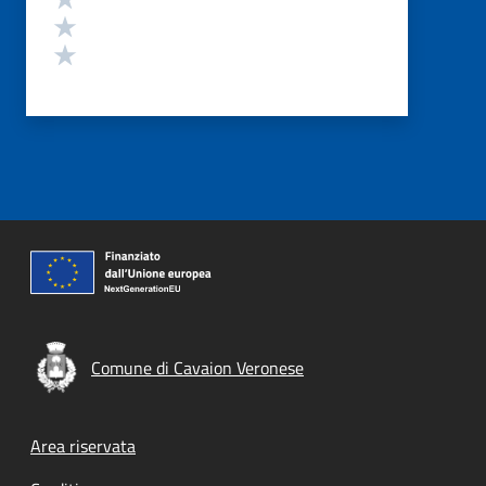
Valuta 2 stelle su 5
Valuta 1 stelle su 5
Comune di Cavaion Veronese
Footer menu
Area riservata