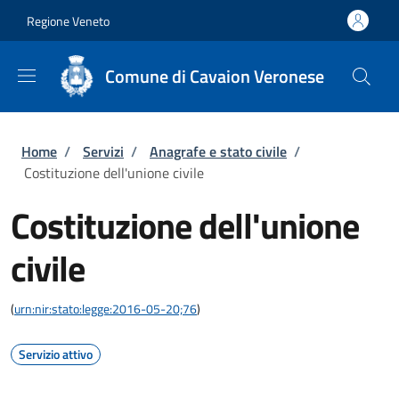
Salta al contenuto principale
Skip to footer content
Regione Veneto
Comune di Cavaion Veronese
Briciole di pane
Home
/
Servizi
/
Anagrafe e stato civile
/
Costituzione dell'unione civile
Costituzione dell'unione
civile
(
urn:nir:stato:legge:2016-05-20;76
)
Servizio attivo