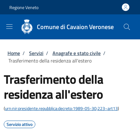
Salta al contenuto principale
Skip to footer content
Regione Veneto
Comune di Cavaion Veronese
Briciole di pane
Home
/
Servizi
/
Anagrafe e stato civile
/
Trasferimento della residenza all'estero
Trasferimento della
residenza all'estero
(
urn:nir:presidente.repubblica:decreto:1989-05-30;223~art13
)
Servizio attivo