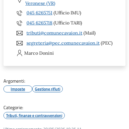
Veronese (VR)
045 6265751
(Ufficio IMU)
045 6265718
(Ufficio TARI)
tributi@comunecavaion.it
(Mail)
segreteria@pec.comunecavaion.it
(PEC)
Marco
Donini
Argomenti:
Imposte
Gestione rifiuti
Categorie:
Tributi, finanze e contravvenzioni
Ultimo aggiornamento:
20/05/2026 10:25.11