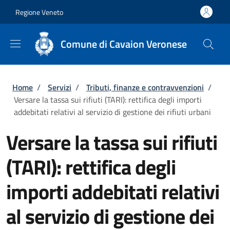
Salta al contenuto principale
Skip to footer content
Regione Veneto
Comune di Cavaion Veronese
Briciole di pane
Home
/
Servizi
/
Tributi, finanze e contravvenzioni
/
Versare la tassa sui rifiuti (TARI): rettifica degli importi
addebitati relativi al servizio di gestione dei rifiuti urbani
Versare la tassa sui rifiuti
(TARI): rettifica degli
importi addebitati relativi
al servizio di gestione dei