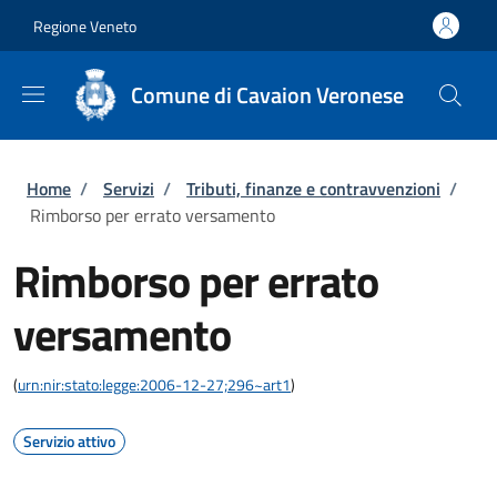
Salta al contenuto principale
Skip to footer content
Regione Veneto
Comune di Cavaion Veronese
Briciole di pane
Home
/
Servizi
/
Tributi, finanze e contravvenzioni
/
Rimborso per errato versamento
Rimborso per errato
versamento
(
urn:nir:stato:legge:2006-12-27;296~art1
)
Servizio attivo