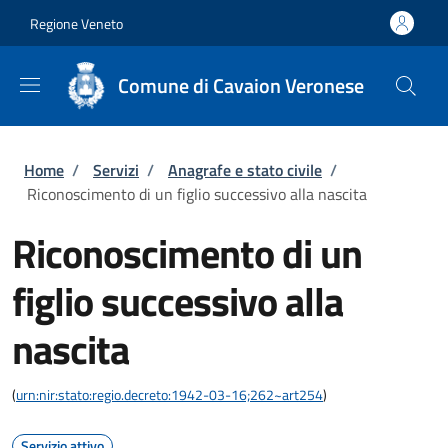
Salta al contenuto principale
Skip to footer content
Regione Veneto
Comune di Cavaion Veronese
Briciole di pane
Home
/
Servizi
/
Anagrafe e stato civile
/
Riconoscimento di un figlio successivo alla nascita
Riconoscimento di un
figlio successivo alla
nascita
(
urn:nir:stato:regio.decreto:1942-03-16;262~art254
)
Servizio attivo