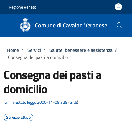
Salta al contenuto principale
Skip to footer content
Regione Veneto
Comune di Cavaion Veronese
Briciole di pane
Home
/
Servizi
/
Salute, benessere e assistenza
/
Consegna dei pasti a domicilio
Consegna dei pasti a
domicilio
(
urn:nir:stato:legge:2000-11-08;328~art6
)
Servizio attivo