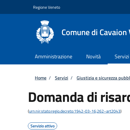
Salta al contenuto principale
Skip to footer content
Regione Veneto
Comune di Cavaion
Amministrazione
Novità
Servizi
Briciole di pane
Home
/
Servizi
/
Giustizia e sicurezza pubbl
Domanda di risar
(
urn:nir:stato:regio.decreto:1942-03-16;262~art2043
)
Servizio attivo