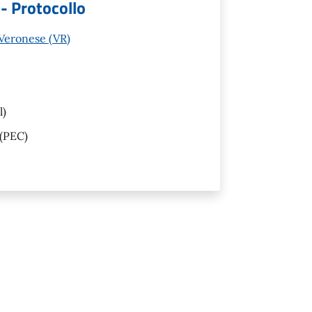
 - Protocollo
 Veronese (VR)
l)
(PEC)