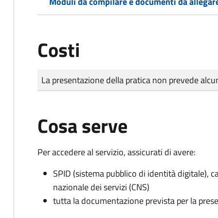
Moduli da compilare e documenti da allegar
Costi
Tipo di pagamento
Importo
La presentazione della pratica non prevede al
Cosa serve
Per accedere al servizio, assicurati di avere:
SPID (sistema pubblico di identità digitale), ca
nazionale dei servizi (CNS)
tutta la documentazione prevista per la prese