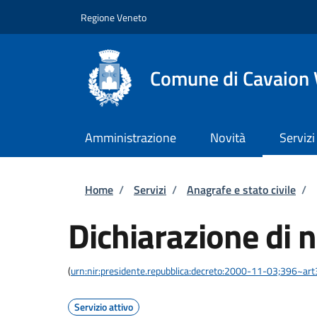
Salta al contenuto principale
Skip to footer content
Regione Veneto
Comune di Cavaion
Amministrazione
Novità
Servizi
Briciole di pane
Home
/
Servizi
/
Anagrafe e stato civile
/
Dichiarazione di n
(
urn:nir:presidente.repubblica:decreto:2000-11-03;396~ar
Servizio attivo