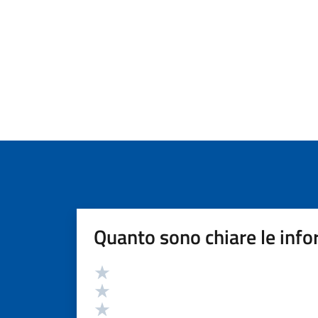
Quanto sono chiare le info
Valutazione
Valuta 5 stelle su 5
Valuta 4 stelle su 5
Valuta 3 stelle su 5