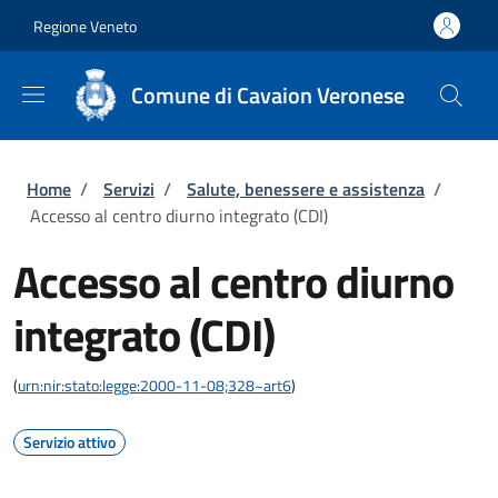
Salta al contenuto principale
Skip to footer content
Regione Veneto
Comune di Cavaion Veronese
Briciole di pane
Home
/
Servizi
/
Salute, benessere e assistenza
/
Accesso al centro diurno integrato (CDI)
Accesso al centro diurno
integrato (CDI)
(
urn:nir:stato:legge:2000-11-08;328~art6
)
Servizio attivo