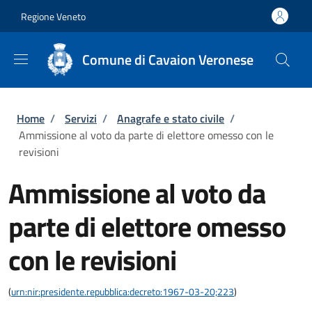
Salta al contenuto principale
Skip to footer content
Regione Veneto
Comune di Cavaion Veronese
Briciole di pane
Home
/
Servizi
/
Anagrafe e stato civile
/
Ammissione al voto da parte di elettore omesso con le
revisioni
Ammissione al voto da
parte di elettore omesso
con le revisioni
(
urn:nir:presidente.repubblica:decreto:1967-03-20;223
)