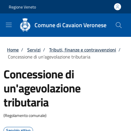
Salta al contenuto principale
Skip to footer content
Regione Veneto
Comune di Cavaion Veronese
Briciole di pane
Home
/
Servizi
/
Tributi, finanze e contravvenzioni
/
Concessione di un'agevolazione tributaria
Concessione di
un'agevolazione
tributaria
(Regolamento comunale)
Servizio attivo