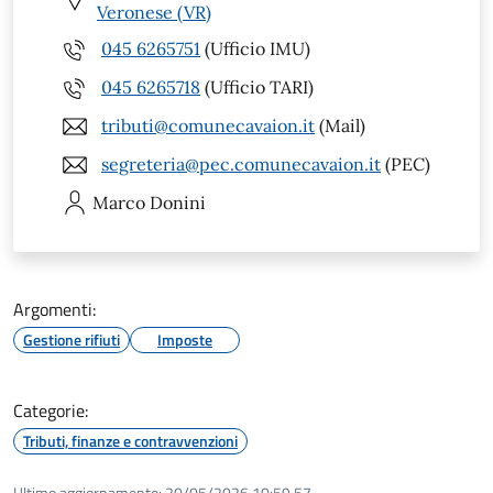
Veronese (VR)
045 6265751
(Ufficio IMU)
045 6265718
(Ufficio TARI)
tributi@comunecavaion.it
(Mail)
segreteria@pec.comunecavaion.it
(PEC)
Marco
Donini
Argomenti:
Gestione rifiuti
Imposte
Categorie:
Tributi, finanze e contravvenzioni
Ultimo aggiornamento:
20/05/2026 10:59.57