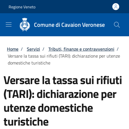
Salta al contenuto principale
Skip to footer content
Regione Veneto
Comune di Cavaion Veronese
Briciole di pane
Home
/
Servizi
/
Tributi, finanze e contravvenzioni
/
Versare la tassa sui rifiuti (TARI): dichiarazione per utenze
domestiche turistiche
Versare la tassa sui rifiuti
(TARI): dichiarazione per
utenze domestiche
turistiche