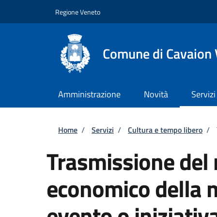
Salta al contenuto principale
Skip to footer content
Regione Veneto
Comune di Cavaion
Amministrazione
Novità
Servizi
Briciole di pane
Home
/
Servizi
/
Cultura e tempo libero
/
Trasmissione del 
economico della 
evento o iniziativ