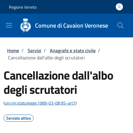
Salta al contenuto principale
Skip to footer content
Regione Veneto
Comune di Cavaion Veronese
Briciole di pane
Home
/
Servizi
/
Anagrafe e stato civile
/
Cancellazione dall'albo degli scrutatori
Cancellazione dall'albo
degli scrutatori
(
urn:nir:stato:legge:1989-03-08;95~art1
)
Servizio attivo