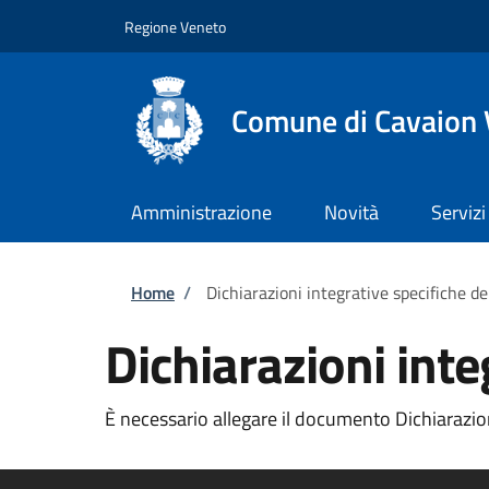
Salta al contenuto principale
Skip to footer content
Regione Veneto
Comune di Cavaion
Amministrazione
Novità
Servizi
Briciole di pane
Home
/
Dichiarazioni integrative specifiche de
Dichiarazioni inte
È necessario allegare il documento Dichiarazioni