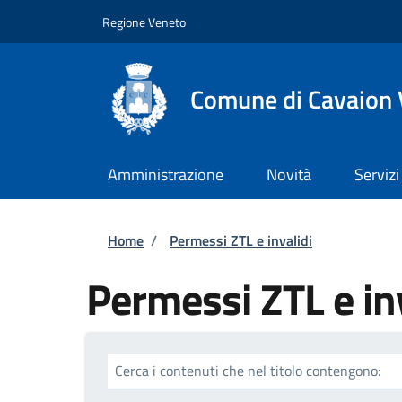
Salta al contenuto principale
Skip to footer content
Regione Veneto
Comune di Cavaion
Amministrazione
Novità
Servizi
Briciole di pane
Home
/
Permessi ZTL e invalidi
Permessi ZTL e in
Cerca i contenuti che nel titolo contengono: