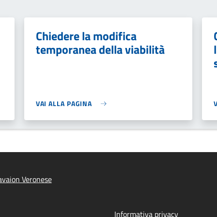
Chiedere la modifica
temporanea della viabilità
VAI ALLA PAGINA
avaion Veronese
Informativa privacy