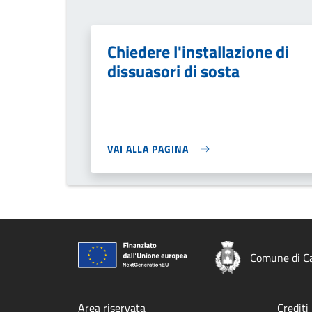
Chiedere l'installazione di
dissuasori di sosta
VAI ALLA PAGINA
Comune di C
Area riservata
Crediti