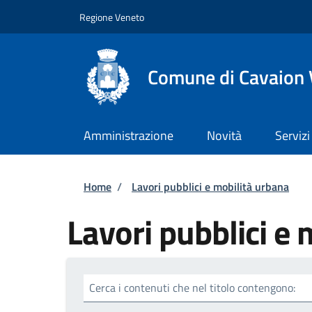
Salta al contenuto principale
Skip to footer content
Regione Veneto
Comune di Cavaion
Amministrazione
Novità
Servizi
Briciole di pane
Home
/
Lavori pubblici e mobilità urbana
Lavori pubblici e 
Cerca i contenuti che nel titolo contengono: