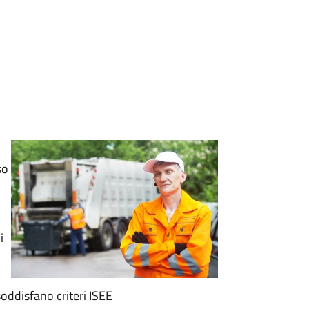
so
i
 soddisfano criteri ISEE