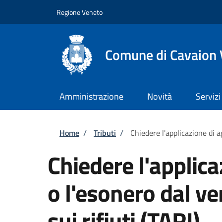
Salta al contenuto principale
Skip to footer content
Regione Veneto
Comune di Cavaion
Amministrazione
Novità
Servizi
Briciole di pane
Home
/
Tributi
/
Chiedere l'applicazione di a
Chiedere l'applica
o l'esonero dal v
sui rifiuti (TARI)