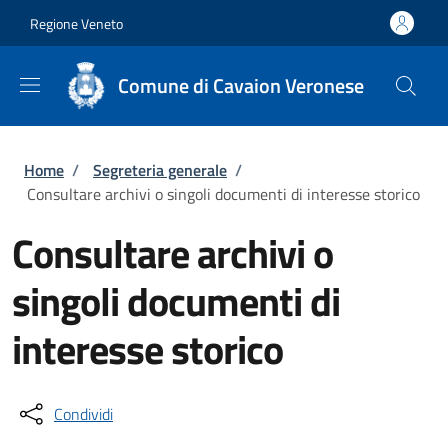
Salta al contenuto principale
Skip to footer content
Regione Veneto
Comune di Cavaion Veronese
Briciole di pane
Home
/
Segreteria generale
/
Consultare archivi o singoli documenti di interesse storico
Consultare archivi o
singoli documenti di
interesse storico
Condividi