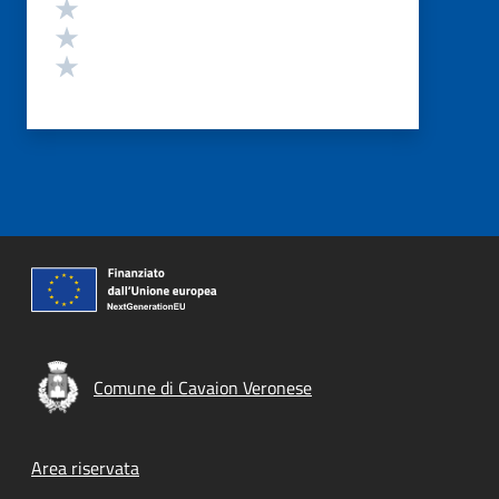
Valuta 3 stelle su 5
Valuta 2 stelle su 5
Valuta 1 stelle su 5
Comune di Cavaion Veronese
Footer menu
Area riservata