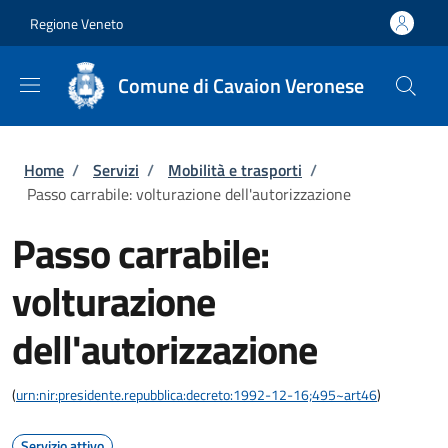
Salta al contenuto principale
Skip to footer content
Regione Veneto
Comune di Cavaion Veronese
Briciole di pane
Home
/
Servizi
/
Mobilità e trasporti
/
Passo carrabile: volturazione dell'autorizzazione
Passo carrabile:
volturazione
dell'autorizzazione
(
urn:nir:presidente.repubblica:decreto:1992-12-16;495~art46
)
Servizio attivo