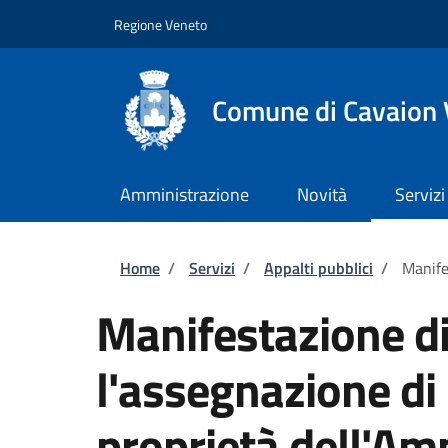
Salta al contenuto principale
Skip to footer content
Regione Veneto
Comune di Cavaion
Amministrazione
Novità
Servizi
Briciole di pane
Home
/
Servizi
/
Appalti pubblici
/
Manife
Manifestazione di
l'assegnazione di
proprietà dell'Am