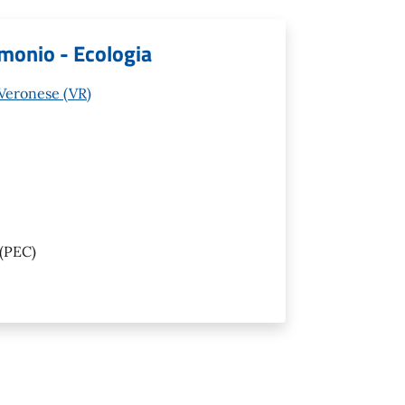
imonio - Ecologia
 Veronese (VR)
(PEC)