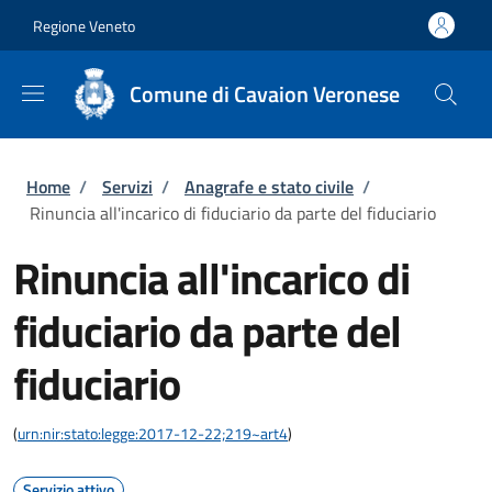
Salta al contenuto principale
Skip to footer content
Regione Veneto
Comune di Cavaion Veronese
Briciole di pane
Home
/
Servizi
/
Anagrafe e stato civile
/
Rinuncia all'incarico di fiduciario da parte del fiduciario
Rinuncia all'incarico di
fiduciario da parte del
fiduciario
(
urn:nir:stato:legge:2017-12-22;219~art4
)
Servizio attivo