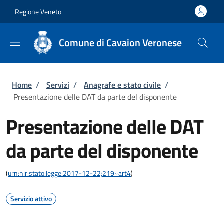
Salta al contenuto principale
Skip to footer content
Regione Veneto
Comune di Cavaion Veronese
Briciole di pane
Home
/
Servizi
/
Anagrafe e stato civile
/
Presentazione delle DAT da parte del disponente
Presentazione delle DAT
da parte del disponente
(
urn:nir:stato:legge:2017-12-22;219~art4
)
Servizio attivo