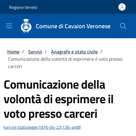
Salta al contenuto principale
Skip to footer content
Regione Veneto
Comune di Cavaion Veronese
Briciole di pane
Home
/
Servizi
/
Anagrafe e stato civile
/
Comunicazione della volontà di esprimere il voto presso
carceri
Comunicazione della
volontà di esprimere il
voto presso carceri
(
urn:nir:stato:legge:1976-04-23;136~art8
)