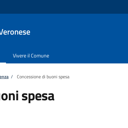
 Veronese
Vivere il Comune
tenza
/
Concessione di buoni spesa
uoni spesa