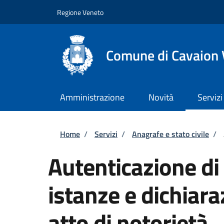
Salta al contenuto principale
Skip to footer content
Regione Veneto
Comune di Cavaion
Amministrazione
Novità
Servizi
Briciole di pane
Home
/
Servizi
/
Anagrafe e stato civile
/
Autenticazione di 
istanze e dichiara
atto di notorietà